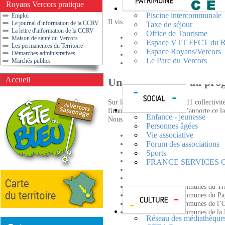
Royans Vercors pratique
Piscine intercommunale
Emploi
Il vise en effet à encourager et à financ
Le journal d'information de la CCRV
Taxe de séjour
La lettre d'information de la CCRV
Office de Tourisme
Transitions énergétiques & écolog
Maison de santé du Vercors
Espace VTT FFCT du R
Revitalisation des centres-bourgs
Les permanences du Territoire
Espace Royans/Vercors
Démarches administratives
Développement touristique local
Le Parc du Vercors
Marchés publics
Economie et emploi.
Accueil
Une candidature au p
Sur la région Dauphinoise, 11 collectiv
financements importants qu’apporte ce 
Enfance - jeunesse
Nous retrouvons aux côtés de la Commu
Personnes âgées
Vie associative
Parc Naturel Régional du Vercors
Bièvre Isère Communauté
Forum des associations
Communauté de communes les Ba
Sports
Communauté de communes les Va
FRANCE SERVICES Cent
Saint Marcellin Vercors Isère
Communauté de communes du Mas
Communauté de communes du Tri
Communauté de communes du Pay
Communauté de communes de l’O
Communauté de communes de la 
Réseau des médiathèque