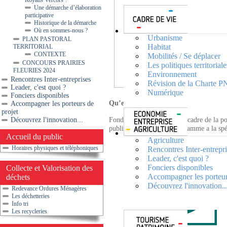
Royans Vercors ?
Une démarche d’élaboration
participative
Historique de la démarche
Où en sommes-nous ?
Urbanisme
PLAN PASTORAL
Habitat
TERRITORIAL
CONTEXTE
Mobilités / Se déplacer
CONCOURS PRAIRIES
Les politiques territoriale
FLEURIES 2024
Environnement
Rencontres Inter-entreprises
Révision de la Charte 
Leader, c'est quoi ?
Numérique
Fonciers disponibles
Qu’est ce que LEADER ?
Accompagner les porteurs de
projet
Fonds mis en place dans le cadre de la
Découvrez l'innovation...
publics ou privés. Ce programme a la spéc
Accueil du public
Agriculture
Horaires physiques et téléphoniques
Rencontres Inter-entrepr
Leader, c'est quoi ?
Fonciers disponibles
Collecte et Valorisation des
Accompagner les porteur
déchets
Découvrez l'innovation..
Redevance Ordures Ménagères
Les déchetteries
Info tri
Les recycleries