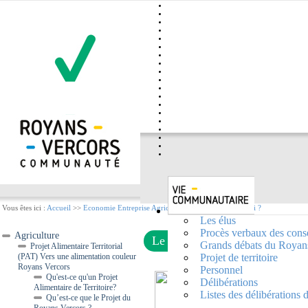
Vous êtes ici :
Accueil
>>
Economie Entreprise Agriculture
>>
Leader, c'est quoi ?
Les élus
Procès verbaux des cons
Agriculture
Le programme LEADER sur le t
Grands débats du Royan
Projet Alimentaire Territorial
(PAT) Vers une alimentation couleur
Projet de territoire
Royans Vercors
Personnel
Qu'est-ce qu'un Projet
Délibérations
Alimentaire de Territoire?
Listes des délibérations
Qu’est-ce que le Projet du