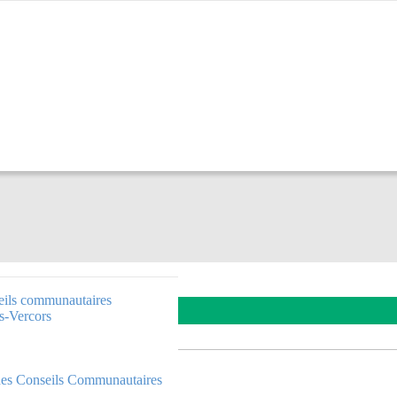
eils communautaires
erritoire Royans-Vercors
s-Vercors
 des Conseils Communautaires