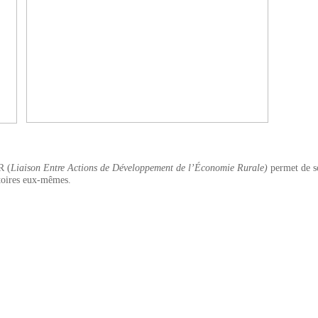
R (
Liaison Entre Actions de Développement de l’Économie Rurale)
permet de so
itoires eux-mêmes.