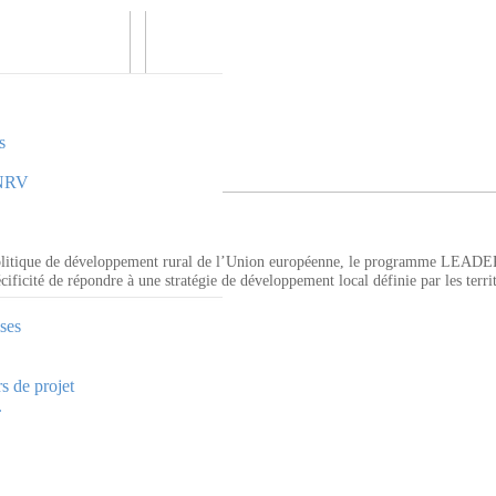
s
PNRV
 politique de développement rural de l’Union européenne, le programme LEADE
ificité de répondre à une stratégie de développement local définie par les terr
ises
s de projet
.