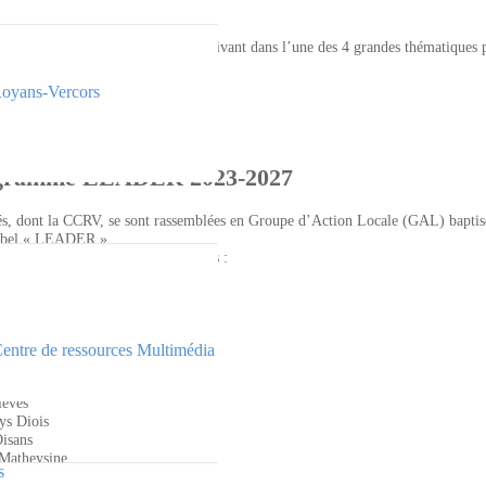
er la mise en œuvre de projets s’inscrivant dans l’une des 4 grandes thématiques 
iques
oyans-Vercors
rogramme LEADER 2023-2027
ités, dont la CCRV, se sont rassemblées en Groupe d’Action Locale (GAL) bapti
label « LEADER ».
nauté de Communes Royans-Vercors :
lcons du Dauphiné
ls du Dauphiné
re de ressources Multimédia
sif du Vercors
èves
s Diois
isans
Matheysine
s