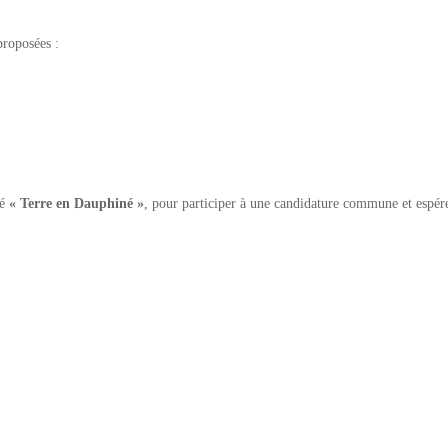
proposées :
sé
« Terre en Dauphiné »
, pour participer à une candidature commune et espére