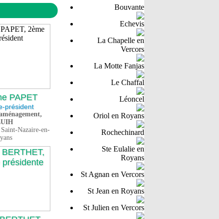
Bouvante
Echevis
La Chapelle en
Vercors
La Motte Fanjas
Le Chaffal
me PAPET
Léoncel
e-président
 aménagement,
Oriol en Royans
LUIH
 Saint-Nazaire-en-
Rochechinard
yans
Ste Eulalie en
Royans
St Agnan en Vercors
St Jean en Royans
St Julien en Vercors