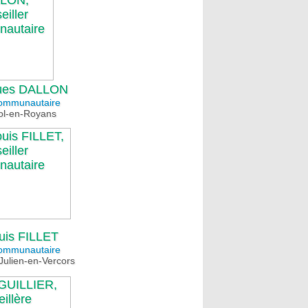
ues DALLON
communautaire
iol-en-Royans
ouis FILLET
communautaire
Julien-en-Vercors