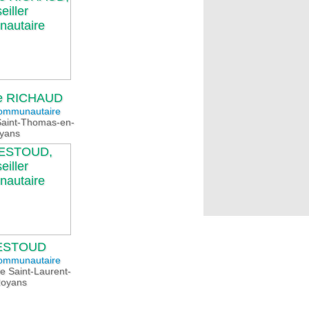
e RICHAUD
communautaire
 Saint-Thomas-en-
yans
TESTOUD
communautaire
e Saint-Laurent-
Royans