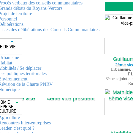
Procès verbaux des conseils communautaires
Grands débats du Royans-Vercors
Projet de territoire
Personnel
Délibérations
Listes des délibérations des Conseils Communautaires
Urbanisme
Guillau
 FILET-COCHE
Florence PESENTI
Habitat
2ème vic
ente de la CCRV
1ère vice-présidente
Mobilités / Se déplacer
Urbanisme,
ication et relations
Tourisme
Les politiques territoriales
P
x communes
Maire de Saint-Agnan-en-Vercors
Environnement
3ème adjoint de
int-Laurent-en-Royans
Ro
Révision de la Charte PNRV
Numérique
Agriculture
Rencontres Inter-entreprises
Leader, c'est quoi ?