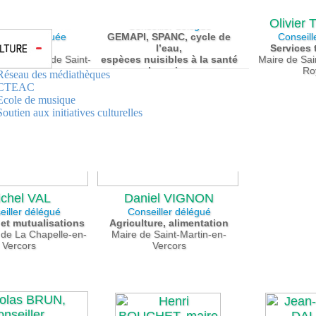
Philippe INARD
e GUIRIMAND
Olivier
Conseiller délégué
llère déléguée
GEMAPI, SPANC, cycle de
Conseill
Culture
l’eau,
Services
 municipale de Saint-
espèces nuisibles à la santé
Maire de Sai
n-en-Royans
humaine
Ro
Réseau des médiathèques
Maire d’Echevis
CTEAC
Ecole de musique
Soutien aux initiatives culturelles
chel VAL
Daniel VIGNON
eiller délégué
Conseiller délégué
et mutualisations
Agriculture, alimentation
t de La Chapelle-en-
Maire de Saint-Martin-en-
Vercors
Vercors