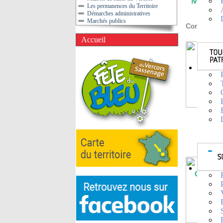
Marie-
Les permanences du Territoire
3ème v
Démarches administratives
Social
Marchés publics
Conseillère
Jea
Accueil
Clau
Cons
Econ
Maire 