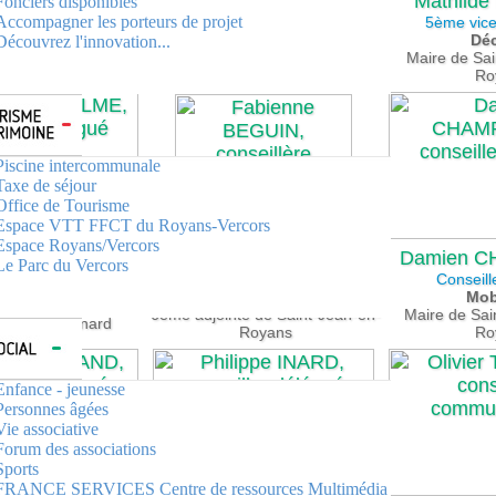
Lise GAUTHIER
Mathild
Fonciers disponibles
Nicolas PEYRETOUT
Accompagner les porteurs de projet
ice-présidente
5ème vice
4ème vice-président
, sports, santé
Dé
Découvrez l'innovation...
Transition écologique
 municipale de Saint-
Maire de Sai
Maire de la Motte-Fanjas
n-en-Royans
Ro
Piscine intercommunale
Taxe de séjour
Office de Tourisme
Espace VTT FFCT du Royans-Vercors
Espace Royans/Vercors
Fabienne BEGUIN
Damien C
de ANTELME
Le Parc du Vercors
Conseillère déléguée
Conseill
eiller délégué
Habitat, logement
Mob
omie, emploi
6ème adjointe de Saint-Jean-en-
Maire de Sa
de Rochechinard
Royans
Ro
Enfance - jeunesse
Personnes âgées
Vie associative
Forum des associations
Sports
FRANCE SERVICES Centre de ressources Multimédia