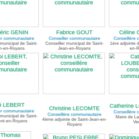
éric GENIN
Fabrice GOUT
Céline 
er communautaire
Conseiller communautaire
Conseillère
 municipal de Saint-
Conseiller municipal de Saint-
1ère adjointe 
n-en-Royans
Jean-en-Royans
en-
oi LEBERT
Catherine
Christine LECOMTE
er communautaire
Conseillère
Conseillère communautaire
 municipal de Saint-
Maire de La
4ème adjointe de Saint-Jean-en-
ent-en-Royans
Ve
Royans