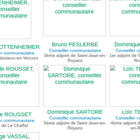
Bruno PESLERBE
Dominiqu
 OTTENHEIMER
Conseiller communautaire
Conseiller 
er communautaire
3ème adjoint de Saint-Jean-en-
1er adjoint de
assieux-en-Vercors
Royans
Ro
Dominique SARTORE
Loïc 
de ROUSSET
Conseiller communautaire
Conseiller 
er communautaire
5ème adjoint de Saint-Jean-en-
4ème adjoint d
 de Le Chaffal
Royans
en-