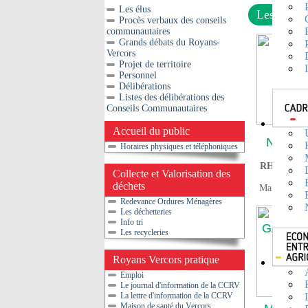
Les élus
Les élus
Procès verbaux des conseils
communautaires
Grands débats du Royans-
Vercors
Projet de territoire
Personnel
Délibérations
Listes des délibérations des
Conseils Communautaires
Accueil du public
Nancy
Horaires physiques et téléphoniques
Présid
RH, commun
Collecte et Valorisation des
au
déchets
Maire de Sa
Redevance Ordures Ménagères
Les déchetteries
Info tri
Les recycleries
Royans Vercors pratique
Emploi
Le journal d'information de la CCRV
La lettre d'information de la CCRV
Maison de santé du Vercors