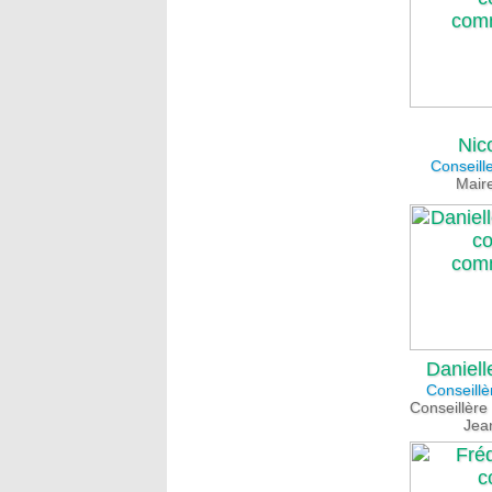
Nic
Conseill
Mair
Danie
Conseill
Conseillère
Jea