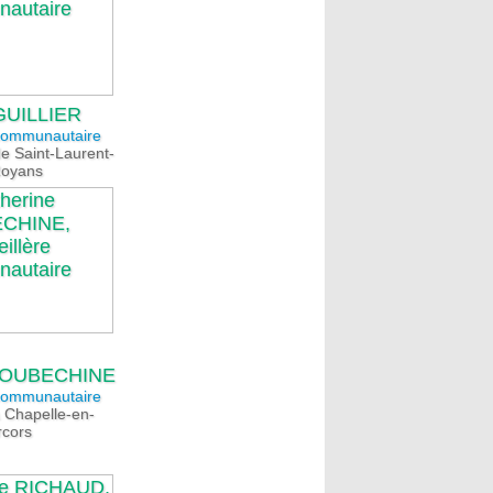
GUILLIER
 communautaire
de Saint-Laurent-
Royans
 LOUBECHINE
 communautaire
 Chapelle-en-
rcors