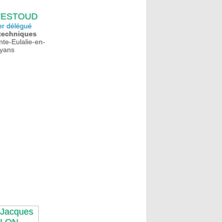
 TESTOUD
er délégué
 techniques
nte-Eulalie-en-
yans