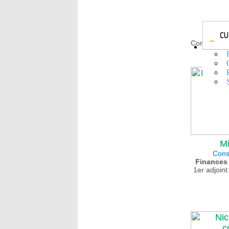
Mari
Consei
Conseillère
Jea
Mi
Cons
Finances 
1er adjoin