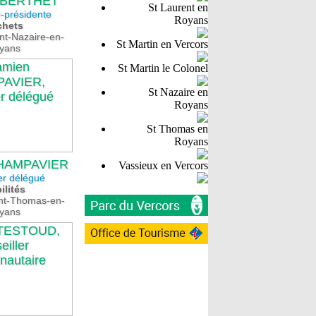
e BERTHET
St Laurent en
-présidente
Royans
chets
nt-Nazaire-en-
St Martin en Vercors
yans
St Martin le Colonel
St Nazaire en
Royans
St Thomas en
Royans
HAMPAVIER
Vassieux en Vercors
er délégué
ilités
int-Thomas-en-
yans